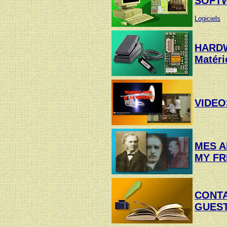
SOFT
Logiciels
HARD
Matéri
VIDEO
MES A
MY FR
CONT
GUES