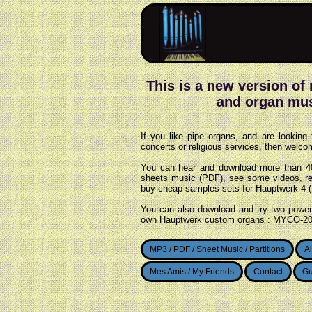
This is a new version of 
and organ mus
If you like pipe organs, and are looking f
concerts or religious services, then wel
You can hear and download more than 4
sheets music (PDF), see some videos, read
buy cheap samples-sets for Hauptwerk 4 
You can also download and try two powerf
own Hauptwerk custom organs : MYCO-2
MP3 / PDF / Sheet Music / Partitions
A
Mes Amis / My Friends
Contact
Gu