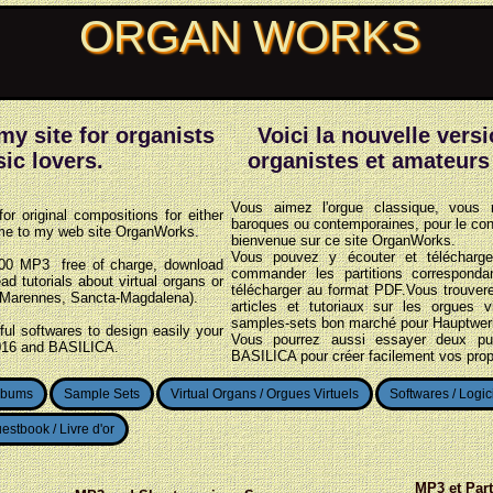
ORGAN WORKS
my site for organists
Voici la nouvelle vers
ic lovers.
organistes et amateurs
Vous aimez l'orgue classique, vous 
or original compositions for either
baroques ou contemporaines, pour le conce
come to my web site OrganWorks.
bienvenue sur ce site OrganWorks.
Vous pouvez y écouter et télécharg
00 MP3 free of charge, download
commander les partitions correspond
 tutorials about virtual organs or
télécharger au format PDF.Vous trouver
(Marennes, Sancta-Magdalena).
articles et tutoriaux sur les orgues 
samples-sets bon marché pour Hauptwerk
ul softwares to design easily your
Vous pourrez aussi essayer deux pu
016 and BASILICA.
BASILICA pour créer facilement vos pro
lbums
Sample Sets
Virtual Organs / Orgues Virtuels
Softwares / Logic
estbook / Livre d'or
MP3 et Part