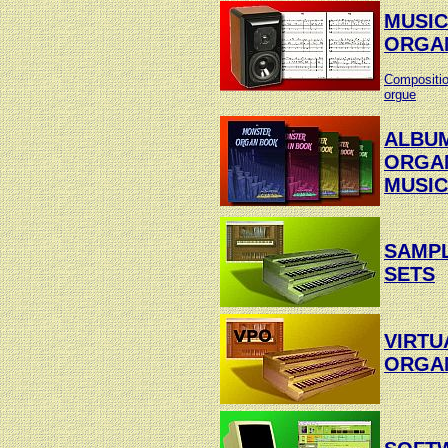
MUSIC
ORGA
Compositio
orgue
ALBU
ORGA
MUSIC
SAMP
SETS
VIRTU
ORGA