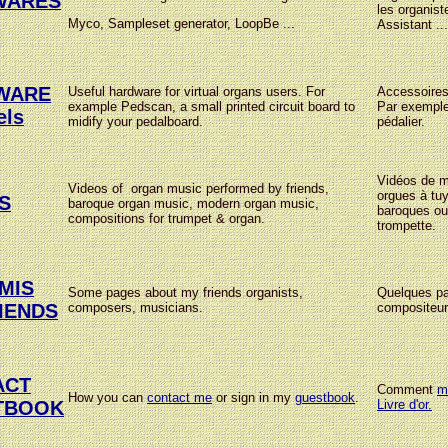
WARES
les organis
Myco, Sampleset generator, LoopBe ...
Assistant ...
WARE
Useful hardware for virtual organs users. For
Accessoires 
example Pedscan, a small printed circuit board to
Par exemple
els
midify your pedalboard.
pédalier.
Vidéos de m
Videos of organ music performed by friends,
orgues à tu
S
baroque organ music, modern organ music,
baroques ou
compositions for trumpet & organ.
trompette.
MIS
Some pages about my friends organists,
Quelques pa
composers, musicians.
compositeur
IENDS
ACT
Comment
m
How you can
contact me
or sign in my
guestbook
.
Livre d'or.
TBOOK