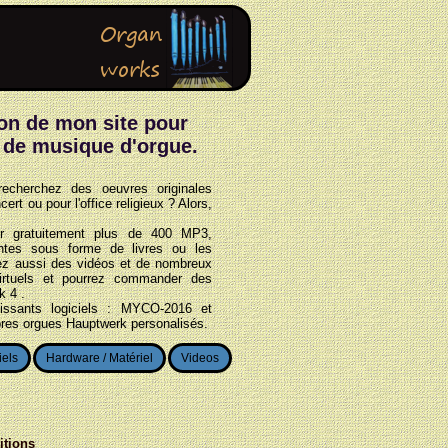
ion de mon site pour
 de musique d'orgue.
recherchez des oeuvres originales
rt ou pour l'office religieux ? Alors,
er gratuitement plus de 400 MP3,
antes sous forme de livres ou les
ez aussi des vidéos et de nombreux
virtuels et pourrez commander des
 4 .
issants logiciels : MYCO-2016 et
pres orgues Hauptwerk personalisés.
iels
Hardware / Matériel
Videos
itions