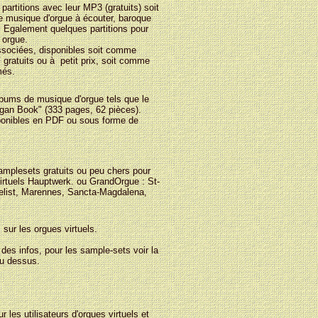
partitions avec leur MP3 (gratuits) soit
e musique d'orgue à écouter, baroque
 Egalement quelques partitions pour
 orgue.
associées, disponibles soit comme
 gratuits ou à petit prix, soit comme
més.
bums de musique d'orgue tels que le
gan Book" (333 pages, 62 pièces).
onibles en PDF ou sous forme de
mplesets gratuits ou peu chers pour
virtuels Hauptwerk. ou GrandOrgue : St-
list, Marennes, Sancta-Magdalena,
 sur les orgues virtuels.
es infos, pour les sample-sets voir la
au dessus.
r les utilisateurs d'orgues virtuels et