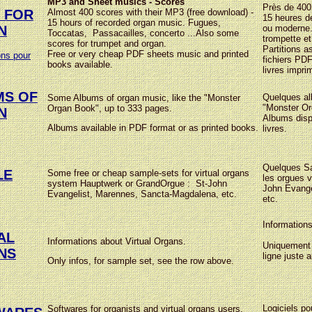
MP3 and Sheet musics - Scores
Près de 400 
Almost 400 scores with their MP3 (free download) -
 FOR
15 heures d
15 hours of recorded organ music. Fugues,
ou moderne.
N
Toccatas, Passacailles, concerto ...Also some
trompette et
scores for trumpet and organ.
Partitions 
Free or very cheap PDF sheets music and printed
ns pour
fichiers PDF
books available.
livres impri
MS OF
Quelques al
Some Albums of organ music, like the "Monster
"Monster Or
Organ Book", up to 333 pages.
N
Albums disp
Albums available in PDF format or as printed books.
livres
.
Quelques Sa
LE
Some free or cheap sample-sets for virtual organs
les orgues 
system Hauptwerk or GrandOrgue : St-John
John Evange
Evangelist, Marennes, Sancta-Magdalena, etc.
etc.
Informations
AL
Informations about Virtual Organs.
Uniquement d
NS
ligne juste 
Only infos, for sample set, see the row above.
Logiciels pou
Softwares for organists and virtual organs users.